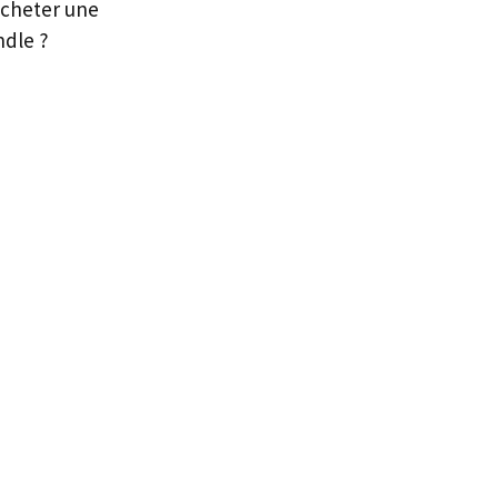
’acheter une
ndle ?