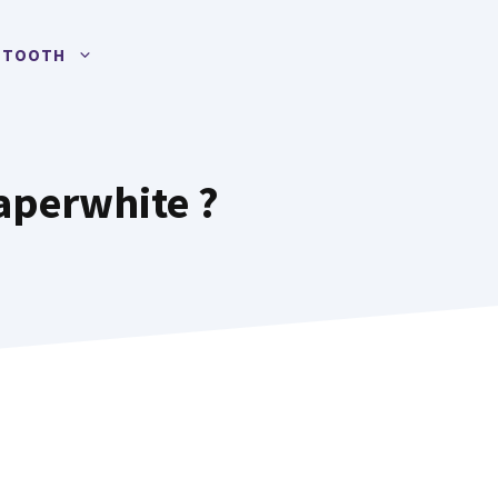
UETOOTH
aperwhite ?