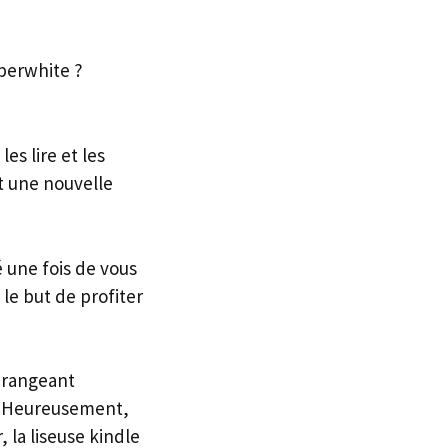
aperwhite ?
es lire et les
et une nouvelle
é une fois de vous
 le but de profiter
dérangeant
e). Heureusement,
 la liseuse kindle