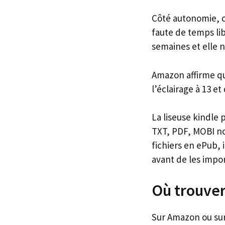
Côté autonomie, c’
faute de temps lib
semaines et elle n
Amazon affirme qu’
l’éclairage à 13 et
La liseuse kindle
TXT, PDF, MOBI no
fichiers en ePub, i
avant de les impor
Où trouver 
Sur Amazon ou sur 