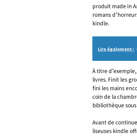
produit made in A
romans d’horreurs
kindle.
Lire également :
À titre d’exemple,
livres. Finit les g
fini les mains enc
coin de la chambre
bibliothèque sous 
Avant de continuer
liseuses kindle of