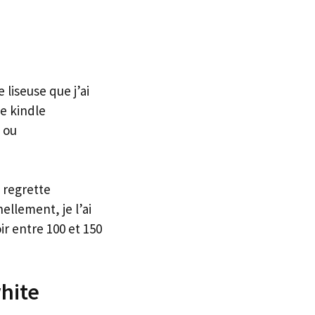
 liseuse que j’ai
se kindle
ou
 regrette
llement, je l’ai
r entre 100 et 150
white