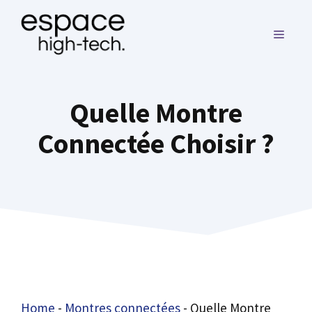
Aller
au
MENU
contenu
Quelle Montre
Connectée Choisir ?
Home
-
Montres connectées
-
Quelle Montre