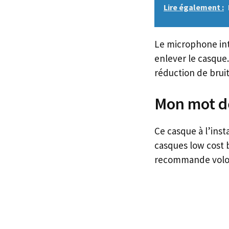
Lire également :
Le microphone int
enlever le casque.
réduction de brui
Mon mot de
Ce casque à l’inst
casques low cost b
recommande volont