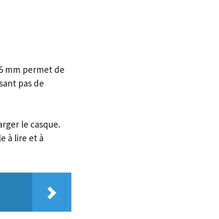
3.5 mm permet de
osant pas de
rger le casque.
 à lire et à