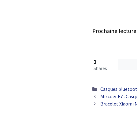
Prochaine lecture
1
Shares
Catégories
Casques bluetoo
Mixcder E7 : Cas
Bracelet Xiaomi M