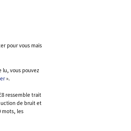
ter pour vous mais
e lu, vous pouvez
er
».
E8 ressemble trait
uction de bruit et
0 mots, les