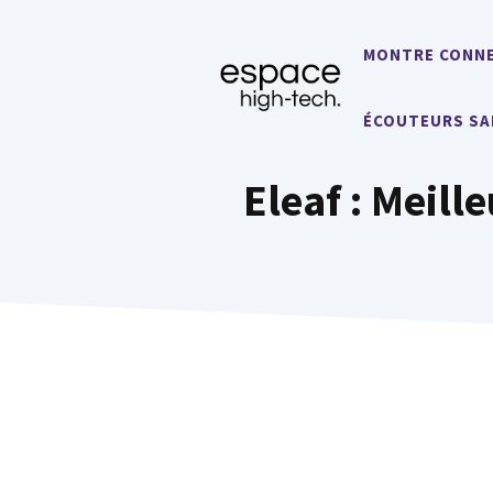
Aller
au
MONTRE CONN
contenu
ÉCOUTEURS SA
Eleaf : Meill