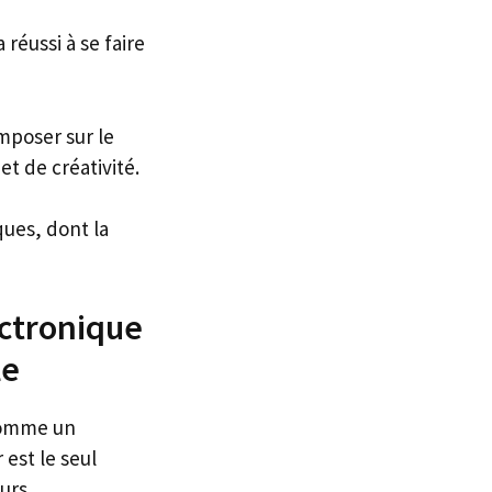
 réussi à se faire
mposer sur le
t de créativité.
ues, dont la
ectronique
le
 comme un
est le seul
urs.