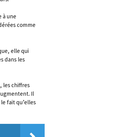
e à une
nsidérées comme
ue, elle qui
s dans les
les chiffres
augmentent. Il
e fait qu’elles