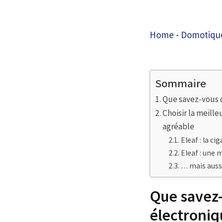
Home
-
Domotique
Sommaire
Que savez-vous d
Choisir la meill
agréable
Eleaf : la ci
Eleaf : une
… mais aussi
Que savez-
électroniq