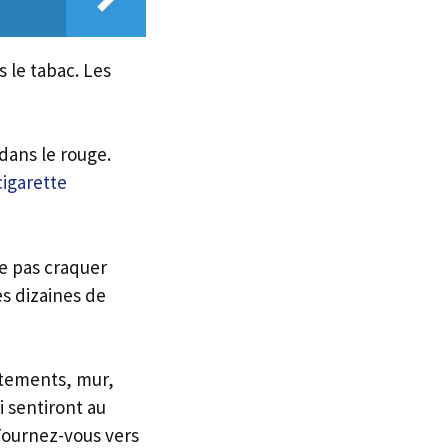
le tabac. Les
dans le rouge.
cigarette
ne pas craquer
es dizaines de
vêtements, mur,
i sentiront au
 Tournez-vous vers