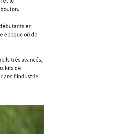
n et le
 bouton.
x débutants en
une époque où de
eils très avancés,
s kits de
ans l’industrie.