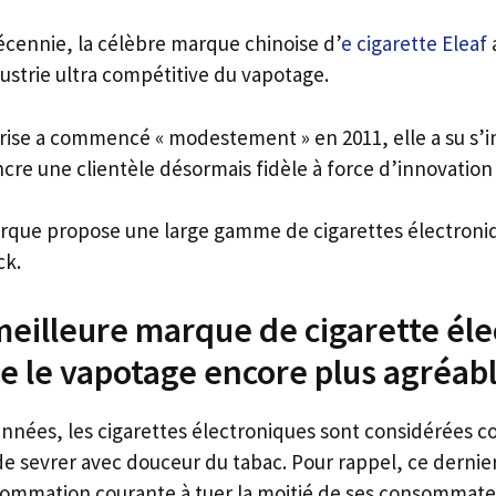
cennie, la célèbre marque chinoise d’
e cigarette Eleaf
a
ustrie ultra compétitive du vapotage.
prise a commencé « modestement » en 2011, elle a su s’i
re une clientèle désormais fidèle à force d’innovation e
arque propose une large gamme de cigarettes électroniq
ck.
 meilleure marque de cigarette él
e le vapotage encore plus agréab
nnées, les cigarettes électroniques sont considérées
e sevrer avec douceur du tabac. Pour rappel, ce dernier 
sommation courante à tuer la moitié de ses consommate